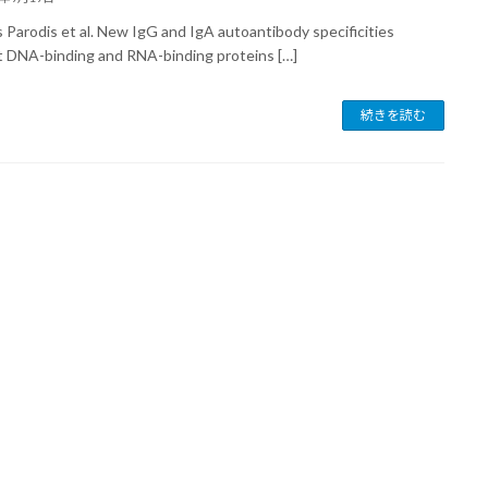
s Parodis et al. New IgG and IgA autoantibody specificities
t DNA-binding and RNA-binding proteins […]
続きを読む