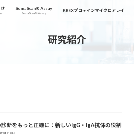
らせ
SomaScan® Assay
KREXプロテインマイクロアレイ
es
SomaScan® Assay
研究紹介
Eの診断をもっと正確に：新しいIgG・IgA抗体の役割
5年9月19日