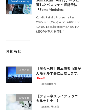
SomaScan™ Assayデータに
SomaScan Assay
適したパスウェイ解析手法
「SomaModules」
Candia J et al. J Proteome Res.
2025 Sep 5;24(9):4391-4402. doi:
10.1021/acs.jproteome.4c01114.
研究の背景と目的 […]
お知らせ
【学会出展】日本患者由来が
お知らせ
んモデル学会に出展します。
New!!
2026年8月7日
【フォーネスライフ テクニ
お知らせ
カルセミナー】
2026年7月16日