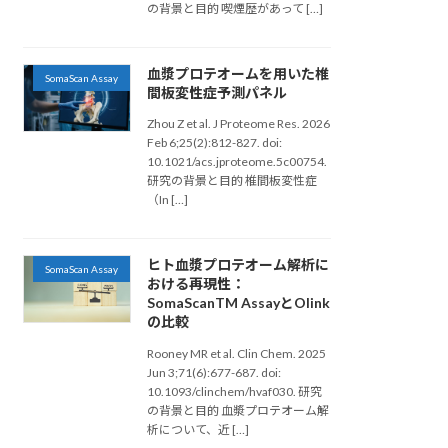
の背景と目的 喫煙歴があって […]
血漿プロテオームを用いた椎
SomaScan Assay
間板変性症予測パネル
Zhou Z et al. J Proteome Res. 2026
Feb 6;25(2):812-827. doi:
10.1021/acs.jproteome.5c00754.
研究の背景と目的 椎間板変性症
（In […]
ヒト血漿プロテオーム解析に
SomaScan Assay
おける再現性：
SomaScanTM AssayとOlink
の比較
Rooney MR et al. Clin Chem. 2025
Jun 3;71(6):677-687. doi:
10.1093/clinchem/hvaf030. 研究
の背景と目的 血漿プロテオーム解
析について、近 […]