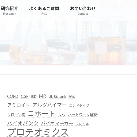
研究紹介
よくあるご質問
お問い合わせ
Research
FAQ
Contact
MR
CSF
COPD
IBD
UK Biobank
がん
アルツハイマー
アミロイド
エンドタイプ
コホート
クローン病
タウ
ネットワーク解析
バイオバンク
バイオマーカー
フレイル
プロテオミクス