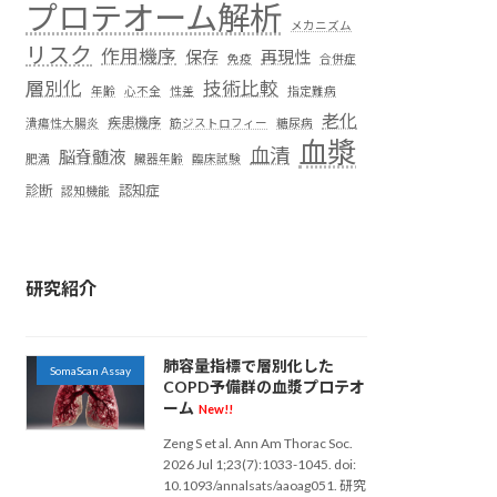
プロテオーム解析
メカニズム
リスク
作用機序
保存
再現性
免疫
合併症
層別化
技術比較
年齢
心不全
性差
指定難病
老化
疾患機序
潰瘍性大腸炎
筋ジストロフィー
糖尿病
血漿
血清
脳脊髄液
肥満
臓器年齢
臨床試験
診断
認知症
認知機能
研究紹介
肺容量指標で層別化した
SomaScan Assay
COPD予備群の血漿プロテオ
ーム
New!!
Zeng S et al. Ann Am Thorac Soc.
2026 Jul 1;23(7):1033-1045. doi:
10.1093/annalsats/aaoag051. 研究