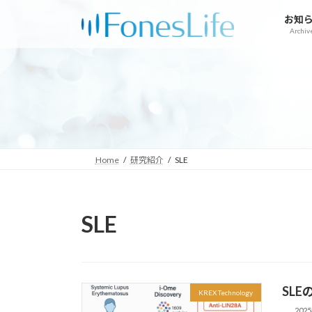
コ
ナ
お知
ン
ビ
Archiv
テ
ゲ
ン
ー
ツ
シ
へ
ョ
ス
ン
キ
に
ッ
移
プ
動
Home
研究紹介
SLE
SLE
SL
KREX Technology
202