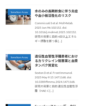
水のみの長期断食に伴う炎症
SomaScan Assay
や血小板活性化のリスク
Commissati S et al. Mol Metab.
2025 Jun:96:102152. doi:
10.1016/j.molmet.2025.102152.
研究の背景と目的 4日以上エネル
ギー摂取を断つ長 […]
遺伝性血管性浮腫患者におけ
SomaScan Assay
るカリクレイン阻害薬と血漿
タンパク質変化
Sexton D et al. Front Immunol.
2025 May 9:15:1471168. doi:
10.3389/fimmu.2024.1471168.
研究の背景と目的 遺伝性血管性浮
腫（HAE-C […]