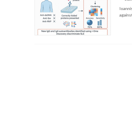
Ioanni
agains