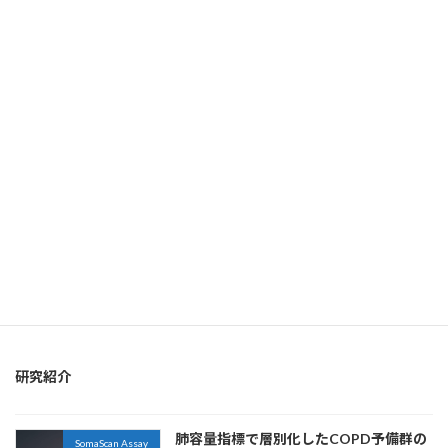
続きを読む
MR
アミロイド
CSF
COPD
IBD
UK Biobank
がん
コホート
アルツハイマー
クローン病
タウ
エンドタイプ
バイオバンク
バイオマーカー
ネットワーク解析
フレイル
プロテオミクス
プロテオーム解析
リスク
メカニズム
作用機序
層別化
保存
再現性
免疫
合併症
年齢
心不全
性差
技術比較
疾患機序
指定難病
潰瘍性大腸炎
筋ジストロフィー
糖尿病
血漿
血清
老化
脳脊髄液
診断
肥満
臓器年齢
臨床試験
認知症
認知機能
研究紹介
肺容量指標で層別化したCOPD予備群の
SomaScan Assay