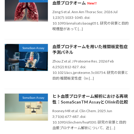
血漿プロテオーム
New!!
Zeng S et al. Ann Am Thorac Soc. 2026 Jul
1;23(7):1033-1045. doi:
10.1093/annalsats/aaoag051. 研究の背景と目的
喫煙歴があって […]
血漿プロテオームを用いた椎間板変性症
SomaScan Assay
予測パネル
Zhou Z et al. J Proteome Res. 2026 Feb
6;25(2):812-827. doi:
10.1021/acs.jproteome.5c00754. 研究の背景と
目的 椎間板変性症（In […]
ヒト血漿プロテオーム解析における再現
SomaScan Assay
性：SomaScanTM AssayとOlinkの比較
Rooney MR et al. Clin Chem. 2025 Jun
3;71(6):677-687. doi:
10.1093/clinchem/hvaf030. 研究の背景と目的
血漿プロテオーム解析について、近 […]