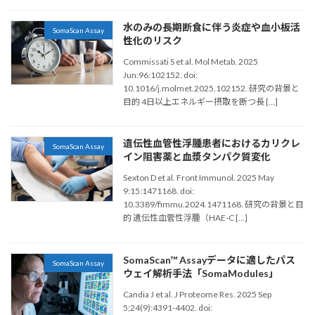
水のみの長期断食に伴う炎症や血小板活
SomaScan Assay
性化のリスク
Commissati S et al. Mol Metab. 2025
Jun:96:102152. doi:
10.1016/j.molmet.2025.102152. 研究の背景と
目的 4日以上エネルギー摂取を断つ長 […]
遺伝性血管性浮腫患者におけるカリクレ
SomaScan Assay
イン阻害薬と血漿タンパク質変化
Sexton D et al. Front Immunol. 2025 May
9:15:1471168. doi:
10.3389/fimmu.2024.1471168. 研究の背景と目
的 遺伝性血管性浮腫（HAE-C […]
SomaScan™ Assayデータに適したパス
SomaScan Assay
ウェイ解析手法「SomaModules」
Candia J et al. J Proteome Res. 2025 Sep
5;24(9):4391-4402. doi: