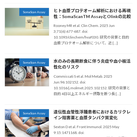
ヒト血漿プロテオーム解析における再現
SomaScan Assay
性：SomaScanTM AssayとOlinkの比較
Rooney MR et al. Clin Chem. 2025 Jun
3;71(6):677-687. doi:
10.1093/clinchem/hvaf030. 研究の背景と目的
血漿プロテオーム解析について、近 […]
水のみの長期断食に伴う炎症や血小板活
SomaScan Assay
性化のリスク
Commissati S et al. Mol Metab. 2025
Jun:96:102152. doi:
10.1016/j.molmet.2025.102152. 研究の背景と
目的 4日以上エネルギー摂取を断つ長 […]
遺伝性血管性浮腫患者におけるカリクレ
SomaScan Assay
イン阻害薬と血漿タンパク質変化
Sexton D et al. Front Immunol. 2025 May
9:15:1471168. doi: