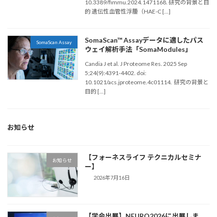
10.3389/fimmu.2024.1471168. 研究の背景と目
的 遺伝性血管性浮腫（HAE-C […]
SomaScan™ Assayデータに適したパス
SomaScan Assay
ウェイ解析手法「SomaModules」
Candia J et al. J Proteome Res. 2025 Sep
5;24(9):4391-4402. doi:
10.1021/acs.jproteome.4c01114. 研究の背景と
目的 […]
お知らせ
【フォーネスライフ テクニカルセミナ
お知らせ
ー】
2026年7月16日
【学会出展】NEURO2026に出展しま