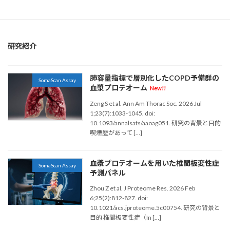
認知症
認知機能
研究紹介
肺容量指標で層別化したCOPD予備群の
SomaScan Assay
血漿プロテオーム
New!!
Zeng S et al. Ann Am Thorac Soc. 2026 Jul
1;23(7):1033-1045. doi:
10.1093/annalsats/aaoag051. 研究の背景と目的
喫煙歴があって […]
血漿プロテオームを用いた椎間板変性症
SomaScan Assay
予測パネル
Zhou Z et al. J Proteome Res. 2026 Feb
6;25(2):812-827. doi:
10.1021/acs.jproteome.5c00754. 研究の背景と
目的 椎間板変性症（In […]