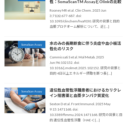
性：SomaScanTM AssayとOlinkの比較
Rooney MR et al. Clin Chem. 2025 Jun
3;71(6):677-687. doi:
10.1093/clinchem/hvaf030. 研究の背景と目的
血漿プロテオーム解析について、近 […]
水のみの長期断食に伴う炎症や血小板活
SomaScan Assay
性化のリスク
Commissati S et al. Mol Metab. 2025
Jun:96:102152. doi:
10.1016/j.molmet.2025.102152. 研究の背景と
目的 4日以上エネルギー摂取を断つ長 […]
遺伝性血管性浮腫患者におけるカリクレ
SomaScan Assay
イン阻害薬と血漿タンパク質変化
Sexton D et al. Front Immunol. 2025 May
9:15:1471168. doi:
10.3389/fimmu.2024.1471168. 研究の背景と目
的 遺伝性血管性浮腫（HAE-C […]