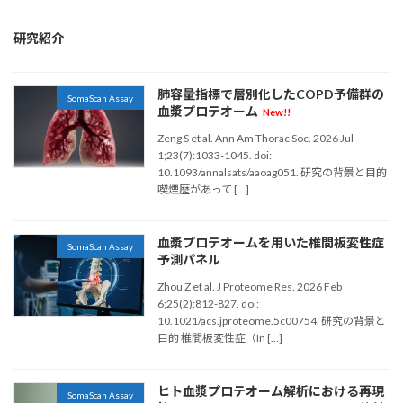
研究紹介
肺容量指標で層別化したCOPD予備群の
SomaScan Assay
血漿プロテオーム
New!!
Zeng S et al. Ann Am Thorac Soc. 2026 Jul
1;23(7):1033-1045. doi:
10.1093/annalsats/aaoag051. 研究の背景と目的
喫煙歴があって […]
血漿プロテオームを用いた椎間板変性症
SomaScan Assay
予測パネル
Zhou Z et al. J Proteome Res. 2026 Feb
6;25(2):812-827. doi:
10.1021/acs.jproteome.5c00754. 研究の背景と
目的 椎間板変性症（In […]
ヒト血漿プロテオーム解析における再現
SomaScan Assay