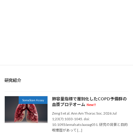
コホート
アルツハイマー
クローン病
タウ
エンドタイプ
バイオバンク
バイオマーカー
ネットワーク解析
フレイル
プロテオミクス
プロテオーム解析
リスク
メカニズム
作用機序
層別化
保存
再現性
免疫
合併症
年齢
心不全
性差
技術比較
疾患機序
指定難病
潰瘍性大腸炎
筋ジストロフィー
糖尿病
血漿
血清
老化
脳脊髄液
診断
肥満
臓器年齢
臨床試験
認知症
認知機能
研究紹介
肺容量指標で層別化したCOPD予備群の
SomaScan Assay
血漿プロテオーム
New!!
Zeng S et al. Ann Am Thorac Soc. 2026 Jul
1;23(7):1033-1045. doi:
10.1093/annalsats/aaoag051. 研究の背景と目的
喫煙歴があって […]