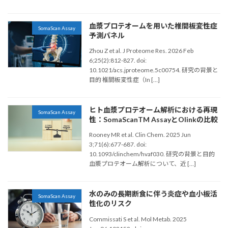
血漿プロテオームを用いた椎間板変性症
SomaScan Assay
予測パネル
Zhou Z et al. J Proteome Res. 2026 Feb
6;25(2):812-827. doi:
10.1021/acs.jproteome.5c00754. 研究の背景と
目的 椎間板変性症（In […]
ヒト血漿プロテオーム解析における再現
SomaScan Assay
性：SomaScanTM AssayとOlinkの比較
Rooney MR et al. Clin Chem. 2025 Jun
3;71(6):677-687. doi:
10.1093/clinchem/hvaf030. 研究の背景と目的
血漿プロテオーム解析について、近 […]
水のみの長期断食に伴う炎症や血小板活
SomaScan Assay
性化のリスク
Commissati S et al. Mol Metab. 2025