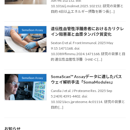
Jun:96:102152. doi:
10.1016/j.molmet.2025.102152. 研究の背景と
目的 4日以上エネルギー摂取を断つ長 […]
遺伝性血管性浮腫患者におけるカリクレ
SomaScan Assay
イン阻害薬と血漿タンパク質変化
Sexton D et al. Front Immunol. 2025 May
9:15:1471168. doi:
10.3389/fimmu.2024.1471168. 研究の背景と目
的 遺伝性血管性浮腫（HAE-C […]
SomaScan™ Assayデータに適したパス
SomaScan Assay
ウェイ解析手法「SomaModules」
Candia J et al. J Proteome Res. 2025 Sep
5;24(9):4391-4402. doi:
10.1021/acs.jproteome.4c01114. 研究の背景と
目的 […]
お知らせ