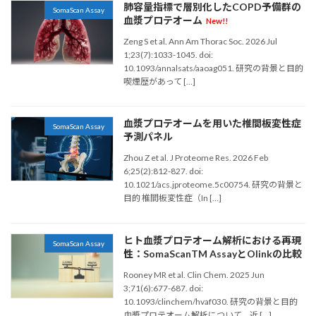
肺容量指標で層別化したCOPD予備群の
SomaScan Assay
血漿プロテオーム
New!!
Zeng S et al. Ann Am Thorac Soc. 2026 Jul
1;23(7):1033-1045. doi:
10.1093/annalsats/aaoag051. 研究の背景と目的
喫煙歴があって […]
血漿プロテオームを用いた椎間板変性症
SomaScan Assay
予測パネル
Zhou Z et al. J Proteome Res. 2026 Feb
6;25(2):812-827. doi:
10.1021/acs.jproteome.5c00754. 研究の背景と
目的 椎間板変性症（In […]
ヒト血漿プロテオーム解析における再現
SomaScan Assay
性：SomaScanTM AssayとOlinkの比較
Rooney MR et al. Clin Chem. 2025 Jun
3;71(6):677-687. doi:
10.1093/clinchem/hvaf030. 研究の背景と目的
血漿プロテオーム解析について、近 […]