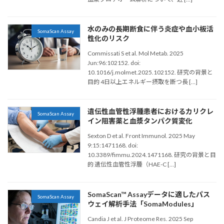
水のみの長期断食に伴う炎症や血小板活
SomaScan Assay
性化のリスク
Commissati S et al. Mol Metab. 2025
Jun:96:102152. doi:
10.1016/j.molmet.2025.102152. 研究の背景と
目的 4日以上エネルギー摂取を断つ長 […]
遺伝性血管性浮腫患者におけるカリクレ
SomaScan Assay
イン阻害薬と血漿タンパク質変化
Sexton D et al. Front Immunol. 2025 May
9:15:1471168. doi:
10.3389/fimmu.2024.1471168. 研究の背景と目
的 遺伝性血管性浮腫（HAE-C […]
SomaScan™ Assayデータに適したパス
SomaScan Assay
ウェイ解析手法「SomaModules」
Candia J et al. J Proteome Res. 2025 Sep