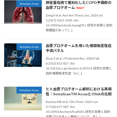
肺容量指標で層別化したCOPD予備群の
SomaScan Assay
血漿プロテオーム
New!!
Zeng S et al. Ann Am Thorac Soc. 2026 Jul
1;23(7):1033-1045. doi:
10.1093/annalsats/aaoag051. 研究の背景と目的
喫煙歴があって […]
血漿プロテオームを用いた椎間板変性症
SomaScan Assay
予測パネル
Zhou Z et al. J Proteome Res. 2026 Feb
6;25(2):812-827. doi:
10.1021/acs.jproteome.5c00754. 研究の背景と
目的 椎間板変性症（In […]
ヒト血漿プロテオーム解析における再現
SomaScan Assay
性：SomaScanTM AssayとOlinkの比較
Rooney MR et al. Clin Chem. 2025 Jun
3;71(6):677-687. doi:
10.1093/clinchem/hvaf030. 研究の背景と目的
血漿プロテオーム解析について、近 […]