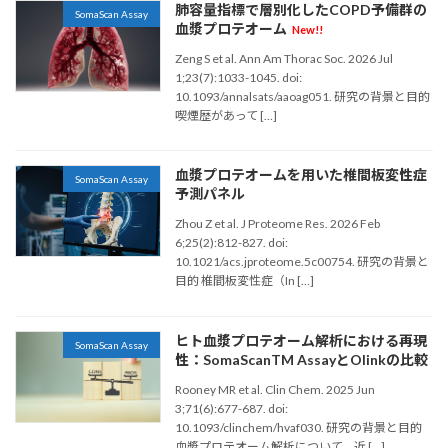
肺容量指標で層別化したCOPD予備群の
SomaScan Assay
血漿プロテオーム
New!!
Zeng S et al. Ann Am Thorac Soc. 2026 Jul
1;23(7):1033-1045. doi:
10.1093/annalsats/aaoag051. 研究の背景と目的
喫煙歴があって […]
血漿プロテオームを用いた椎間板変性症
SomaScan Assay
予測パネル
Zhou Z et al. J Proteome Res. 2026 Feb
6;25(2):812-827. doi:
10.1021/acs.jproteome.5c00754. 研究の背景と
目的 椎間板変性症（In […]
ヒト血漿プロテオーム解析における再現
SomaScan Assay
性：SomaScanTM AssayとOlinkの比較
Rooney MR et al. Clin Chem. 2025 Jun
3;71(6):677-687. doi:
10.1093/clinchem/hvaf030. 研究の背景と目的
血漿プロテオーム解析について、近 […]