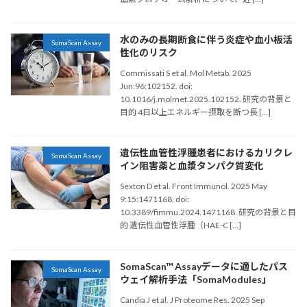
水のみの長期断食に伴う炎症や血小板活
SomaScan Assay
性化のリスク
Commissati S et al. Mol Metab. 2025
Jun:96:102152. doi:
10.1016/j.molmet.2025.102152. 研究の背景と
目的 4日以上エネルギー摂取を断つ長 […]
遺伝性血管性浮腫患者におけるカリクレ
SomaScan Assay
イン阻害薬と血漿タンパク質変化
Sexton D et al. Front Immunol. 2025 May
9:15:1471168. doi:
10.3389/fimmu.2024.1471168. 研究の背景と目
的 遺伝性血管性浮腫（HAE-C […]
SomaScan™ Assayデータに適したパス
SomaScan Assay
ウェイ解析手法「SomaModules」
Candia J et al. J Proteome Res. 2025 Sep