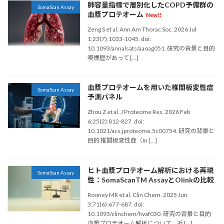
肺容量指標で層別化したCOPD予備群の
SomaScan Assay
血漿プロテオーム
New!!
Zeng S et al. Ann Am Thorac Soc. 2026 Jul
1;23(7):1033-1045. doi:
10.1093/annalsats/aaoag051. 研究の背景と目的
喫煙歴があって […]
血漿プロテオームを用いた椎間板変性症
SomaScan Assay
予測パネル
Zhou Z et al. J Proteome Res. 2026 Feb
6;25(2):812-827. doi:
10.1021/acs.jproteome.5c00754. 研究の背景と
目的 椎間板変性症（In […]
ヒト血漿プロテオーム解析における再現
SomaScan Assay
性：SomaScanTM AssayとOlinkの比較
Rooney MR et al. Clin Chem. 2025 Jun
3;71(6):677-687. doi:
10.1093/clinchem/hvaf030. 研究の背景と目的
血漿プロテオーム解析について、近 […]