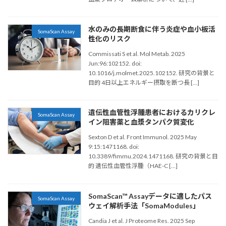
水のみの長期断食に伴う炎症や血小板活
SomaScan Assay
性化のリスク
Commissati S et al. Mol Metab. 2025
Jun:96:102152. doi:
10.1016/j.molmet.2025.102152. 研究の背景と
目的 4日以上エネルギー摂取を断つ長 […]
遺伝性血管性浮腫患者におけるカリクレ
SomaScan Assay
イン阻害薬と血漿タンパク質変化
Sexton D et al. Front Immunol. 2025 May
9:15:1471168. doi:
10.3389/fimmu.2024.1471168. 研究の背景と目
的 遺伝性血管性浮腫（HAE-C […]
SomaScan™ Assayデータに適したパス
SomaScan Assay
ウェイ解析手法「SomaModules」
Candia J et al. J Proteome Res. 2025 Sep