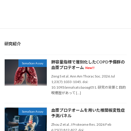
技術比較
疾患機序
指定難病
潰瘍性大腸炎
筋ジストロフィー
糖尿病
血漿
血清
老化
脳脊髄液
診断
肥満
臓器年齢
臨床試験
認知症
認知機能
研究紹介
肺容量指標で層別化したCOPD予備群の
SomaScan Assay
血漿プロテオーム
New!!
Zeng S et al. Ann Am Thorac Soc. 2026 Jul
1;23(7):1033-1045. doi:
10.1093/annalsats/aaoag051. 研究の背景と目的
喫煙歴があって […]
血漿プロテオームを用いた椎間板変性症
SomaScan Assay
予測パネル
Zhou Z et al. J Proteome Res. 2026 Feb
6;25(2):812-827. doi: