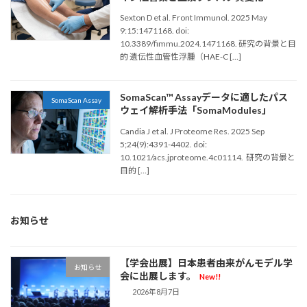
Sexton D et al. Front Immunol. 2025 May
9:15:1471168. doi:
10.3389/fimmu.2024.1471168. 研究の背景と目
的 遺伝性血管性浮腫（HAE-C […]
SomaScan™ Assayデータに適したパス
SomaScan Assay
ウェイ解析手法「SomaModules」
Candia J et al. J Proteome Res. 2025 Sep
5;24(9):4391-4402. doi:
10.1021/acs.jproteome.4c01114. 研究の背景と
目的 […]
お知らせ
【学会出展】日本患者由来がんモデル学
お知らせ
会に出展します。
New!!
2026年8月7日