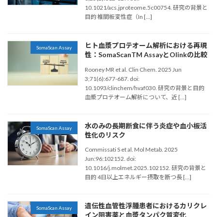
10.1021/acs.jproteome.5c00754. 研究の背景と
目的 椎間板変性症（In […]
ヒト血漿プロテオーム解析における再現
SomaScan Assay
性：SomaScanTM AssayとOlinkの比較
Rooney MR et al. Clin Chem. 2025 Jun
3;71(6):677-687. doi:
10.1093/clinchem/hvaf030. 研究の背景と目的
血漿プロテオーム解析について、近 […]
水のみの長期断食に伴う炎症や血小板活
SomaScan Assay
性化のリスク
Commissati S et al. Mol Metab. 2025
Jun:96:102152. doi:
10.1016/j.molmet.2025.102152. 研究の背景と
目的 4日以上エネルギー摂取を断つ長 […]
遺伝性血管性浮腫患者におけるカリクレ
SomaScan Assay
イン阻害薬と血漿タンパク質変化