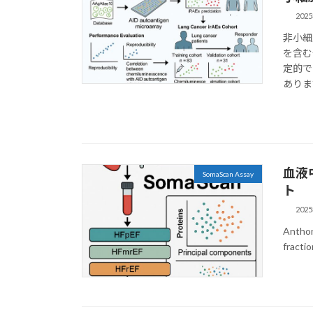
202
非小細
を含む
定的で
ありま
血液
SomaScan Assay
ト
202
Anthon
fractio