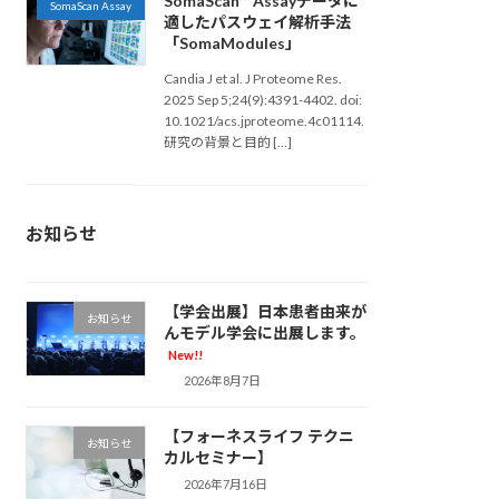
SomaScan™ Assayデータに
SomaScan Assay
適したパスウェイ解析手法
「SomaModules」
Candia J et al. J Proteome Res.
2025 Sep 5;24(9):4391-4402. doi:
10.1021/acs.jproteome.4c01114.
研究の背景と目的 […]
お知らせ
【学会出展】日本患者由来が
お知らせ
んモデル学会に出展します。
New!!
2026年8月7日
【フォーネスライフ テクニ
お知らせ
カルセミナー】
2026年7月16日