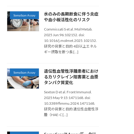
水のみの長期断食に伴う炎症
SomaScan Assay
や血小板活性化のリスク
Commissati S et al. Mol Metab.
2025 Jun:96:102152. doi:
10.1016/j.molmet.2025.102152.
研究の背景と目的 4日以上エネル
ギー摂取を断つ長 […]
遺伝性血管性浮腫患者におけ
SomaScan Assay
るカリクレイン阻害薬と血漿
タンパク質変化
Sexton D et al. Front Immunol.
2025 May 9:15:1471168. doi:
10.3389/fimmu.2024.1471168.
研究の背景と目的 遺伝性血管性浮
腫（HAE-C […]