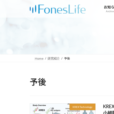
コ
ナ
お知
ン
ビ
Archiv
テ
ゲ
ン
ー
ツ
シ
へ
ョ
ス
ン
キ
に
ッ
移
プ
動
Home
研究紹介
予後
予後
KR
KREX Technology
小細