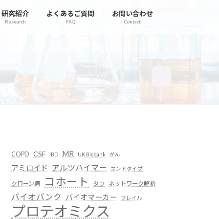
研究紹介
よくあるご質問
お問い合わせ
Research
FAQ
Contact
MR
CSF
COPD
IBD
UK Biobank
がん
アルツハイマー
アミロイド
エンドタイプ
コホート
クローン病
タウ
ネットワーク解析
バイオバンク
バイオマーカー
フレイル
プロテオミクス