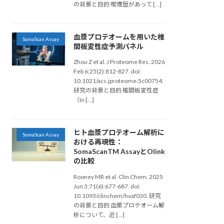
の背景と目的 喫煙歴があって […]
血漿プロテオームを用いた椎
SomaScan Assay
間板変性症予測パネル
Zhou Z et al. J Proteome Res. 2026
Feb 6;25(2):812-827. doi:
10.1021/acs.jproteome.5c00754.
研究の背景と目的 椎間板変性症
（In […]
ヒト血漿プロテオーム解析に
SomaScan Assay
おける再現性：
SomaScanTM AssayとOlink
の比較
Rooney MR et al. Clin Chem. 2025
Jun 3;71(6):677-687. doi:
10.1093/clinchem/hvaf030. 研究
の背景と目的 血漿プロテオーム解
析について、近 […]