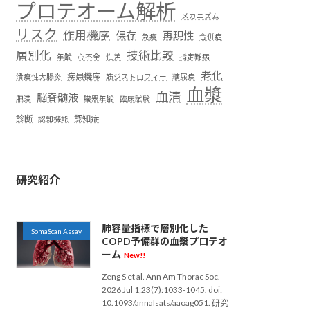
プロテオーム解析
メカニズム
リスク
作用機序
保存
再現性
免疫
合併症
層別化
技術比較
年齢
心不全
性差
指定難病
老化
疾患機序
潰瘍性大腸炎
筋ジストロフィー
糖尿病
血漿
血清
脳脊髄液
肥満
臓器年齢
臨床試験
診断
認知症
認知機能
研究紹介
肺容量指標で層別化した
SomaScan Assay
COPD予備群の血漿プロテオ
ーム
New!!
Zeng S et al. Ann Am Thorac Soc.
2026 Jul 1;23(7):1033-1045. doi:
10.1093/annalsats/aaoag051. 研究