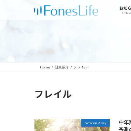
コ
ナ
お知
ン
ビ
Archiv
テ
ゲ
ン
ー
ツ
シ
へ
ョ
ス
ン
キ
に
ッ
移
プ
動
Home
研究紹介
フレイル
フレイル
中年
SomaScan Assay
予測