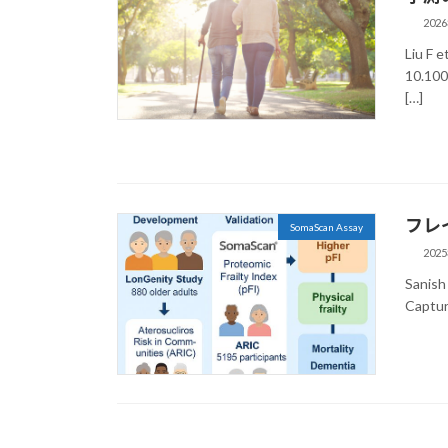
202
Liu F 
10.1
[…]
フレ
SomaScan Assay
202
Sanish
Captur