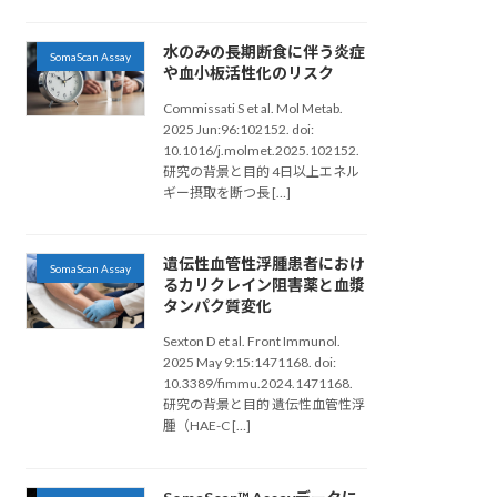
水のみの長期断食に伴う炎症
SomaScan Assay
や血小板活性化のリスク
Commissati S et al. Mol Metab.
2025 Jun:96:102152. doi:
10.1016/j.molmet.2025.102152.
研究の背景と目的 4日以上エネル
ギー摂取を断つ長 […]
遺伝性血管性浮腫患者におけ
SomaScan Assay
るカリクレイン阻害薬と血漿
タンパク質変化
Sexton D et al. Front Immunol.
2025 May 9:15:1471168. doi:
10.3389/fimmu.2024.1471168.
研究の背景と目的 遺伝性血管性浮
腫（HAE-C […]