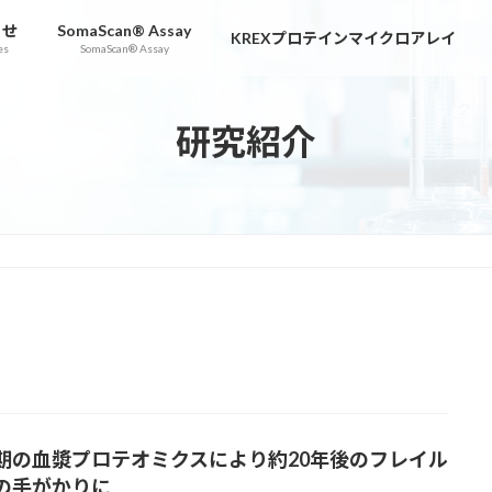
らせ
SomaScan® Assay
KREXプロテインマイクロアレイ
es
SomaScan® Assay
研究紹介
期の血漿プロテオミクスにより約20年後のフレイル
の手がかりに