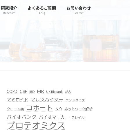
研究紹介
よくあるご質問
お問い合わせ
Research
FAQ
Contact
MR
CSF
COPD
IBD
UK Biobank
がん
アルツハイマー
アミロイド
エンドタイプ
コホート
クローン病
タウ
ネットワーク解析
バイオバンク
バイオマーカー
フレイル
プロテオミクス