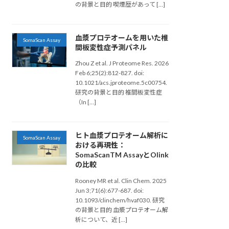
の背景と目的 喫煙歴があって […]
血漿プロテオームを用いた椎
SomaScan Assay
間板変性症予測パネル
Zhou Z et al. J Proteome Res. 2026
Feb 6;25(2):812-827. doi:
10.1021/acs.jproteome.5c00754.
研究の背景と目的 椎間板変性症
（In […]
ヒト血漿プロテオーム解析に
SomaScan Assay
おける再現性：
SomaScanTM AssayとOlink
の比較
Rooney MR et al. Clin Chem. 2025
Jun 3;71(6):677-687. doi:
10.1093/clinchem/hvaf030. 研究
の背景と目的 血漿プロテオーム解
析について、近 […]