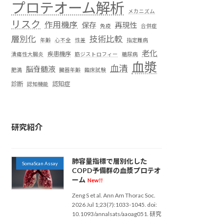
プロテオーム解析
メカニズム
リスク
作用機序
保存
再現性
免疫
合併症
層別化
技術比較
年齢
心不全
性差
指定難病
老化
疾患機序
潰瘍性大腸炎
筋ジストロフィー
糖尿病
血漿
血清
脳脊髄液
肥満
臓器年齢
臨床試験
診断
認知症
認知機能
研究紹介
肺容量指標で層別化した
SomaScan Assay
COPD予備群の血漿プロテオ
ーム
New!!
Zeng S et al. Ann Am Thorac Soc.
2026 Jul 1;23(7):1033-1045. doi:
10.1093/annalsats/aaoag051. 研究