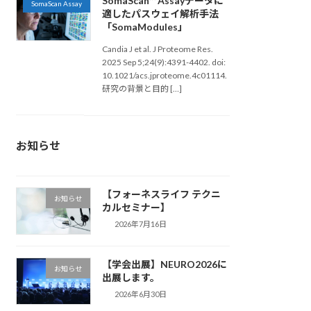
SomaScan™ Assayデータに
SomaScan Assay
適したパスウェイ解析手法
「SomaModules」
Candia J et al. J Proteome Res.
2025 Sep 5;24(9):4391-4402. doi:
10.1021/acs.jproteome.4c01114.
研究の背景と目的 […]
お知らせ
【フォーネスライフ テクニ
お知らせ
カルセミナー】
2026年7月16日
【学会出展】NEURO2026に
お知らせ
出展します。
2026年6月30日