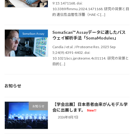
9:15:1471168. doi:
10.3389/fimmu.2024.1471168. 研究の背景と目
的 遺伝性血管性浮腫（HAE-C […]
SomaScan™ Assayデータに適したパス
SomaScan Assay
ウェイ解析手法「SomaModules」
Candia J et al. J Proteome Res. 2025 Sep
5;24(9):4391-4402. doi:
10.1021/acs.jproteome.4c01114. 研究の背景と
目的 […]
お知らせ
【学会出展】日本患者由来がんモデル学
お知らせ
会に出展します。
New!!
2026年8月7日