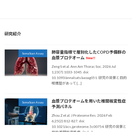
血漿
血清
老化
脳脊髄液
診断
肥満
臓器年齢
臨床試験
認知症
認知機能
研究紹介
肺容量指標で層別化したCOPD予備群の
SomaScan Assay
血漿プロテオーム
New!!
Zeng S et al. Ann Am Thorac Soc. 2026 Jul
1;23(7):1033-1045. doi:
10.1093/annalsats/aaoag051. 研究の背景と目的
喫煙歴があって […]
血漿プロテオームを用いた椎間板変性症
SomaScan Assay
予測パネル
Zhou Z et al. J Proteome Res. 2026 Feb
6;25(2):812-827. doi:
10.1021/acs.jproteome.5c00754. 研究の背景と