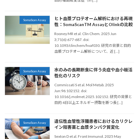
目的 椎間板変性症（In […]
ヒト血漿プロテオーム解析における再現
SomaScan Assay
性：SomaScanTM AssayとOlinkの比較
Rooney MR et al. Clin Chem. 2025 Jun
3;71(6):677-687. doi:
10.1093/clinchem/hvaf030. 研究の背景と目的
血漿プロテオーム解析について、近 […]
水のみの長期断食に伴う炎症や血小板活
SomaScan Assay
性化のリスク
Commissati S et al. Mol Metab. 2025
Jun:96:102152. doi:
10.1016/j.molmet.2025.102152. 研究の背景と
目的 4日以上エネルギー摂取を断つ長 […]
遺伝性血管性浮腫患者におけるカリクレ
SomaScan Assay
イン阻害薬と血漿タンパク質変化
Sexton D et al. Front Immunol. 2025 May