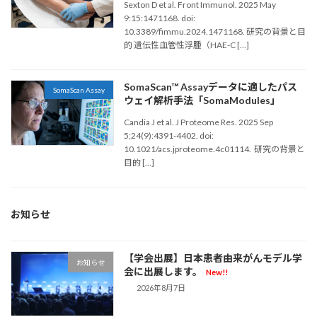
Sexton D et al. Front Immunol. 2025 May
9:15:1471168. doi:
10.3389/fimmu.2024.1471168. 研究の背景と目
的 遺伝性血管性浮腫（HAE-C […]
SomaScan™ Assayデータに適したパス
SomaScan Assay
ウェイ解析手法「SomaModules」
Candia J et al. J Proteome Res. 2025 Sep
5;24(9):4391-4402. doi:
10.1021/acs.jproteome.4c01114. 研究の背景と
目的 […]
お知らせ
【学会出展】日本患者由来がんモデル学
お知らせ
会に出展します。
New!!
2026年8月7日