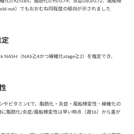
維化0.92/0.85、脂肪化0.95/0.79、炎症0.83/0.72、風船様
hold-out）でもおおむね同程度の傾向が示されました
推定
k NASH（NAS≧4かつ線維化stage≧2）を推定でき、
性
ゾンやビタミンEで、脂肪化・炎症・風船様変性・線維化の
に脂肪化/炎症/風船様変性は早い時点（週16）から差が