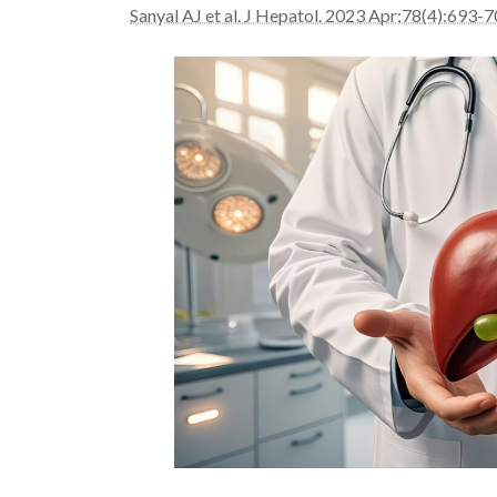
Sanyal AJ et al. J Hepatol. 2023 Apr;78(4):693-7
新
日
時
: