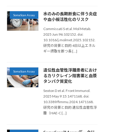
水のみの長期断食に伴う炎症
SomaScan Assay
や血小板活性化のリスク
Commissati S et al. Mol Metab.
2025 Jun:96:102152. doi:
10.1016/j.molmet.2025.102152.
研究の背景と目的 4日以上エネル
ギー摂取を断つ長 […]
遺伝性血管性浮腫患者におけ
SomaScan Assay
るカリクレイン阻害薬と血漿
タンパク質変化
Sexton D et al. Front Immunol.
2025 May 9:15:1471168. doi:
10.3389/fimmu.2024.1471168.
研究の背景と目的 遺伝性血管性浮
腫（HAE-C […]