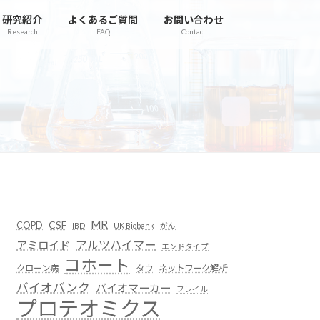
研究紹介
よくあるご質問
お問い合わせ
Research
FAQ
Contact
MR
CSF
COPD
IBD
UK Biobank
がん
アルツハイマー
アミロイド
エンドタイプ
コホート
クローン病
タウ
ネットワーク解析
バイオバンク
バイオマーカー
フレイル
プロテオミクス