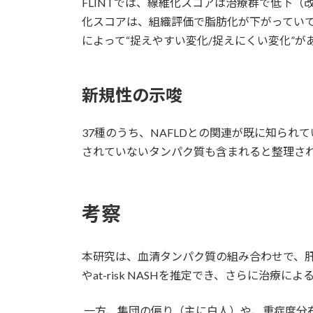
FLINTでは、線維化スコアは治療群で低下（
化スコアは、組織評価で脂肪化が下がってい
によって“捉えやすい変化/捉えにくい変化”
新規性の示唆
37種のうち、NAFLDとの関連が既に知られ
されていないタンパク質も含まれると整理さ
考察
本研究は、血清タンパク質の組み合わせで、
やat-risk NASHを推定でき、さらに治療
一方、集団の偏り（主に白人）や、重症度分