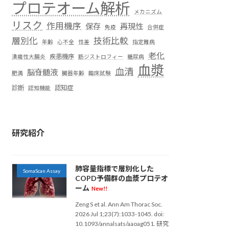
プロテオーム解析
メカニズム
リスク
作用機序
保存
再現性
免疫
合併症
層別化
技術比較
年齢
心不全
性差
指定難病
老化
疾患機序
潰瘍性大腸炎
筋ジストロフィー
糖尿病
血漿
血清
脳脊髄液
肥満
臓器年齢
臨床試験
診断
認知症
認知機能
研究紹介
肺容量指標で層別化した
SomaScan Assay
COPD予備群の血漿プロテオ
ーム
New!!
Zeng S et al. Ann Am Thorac Soc.
2026 Jul 1;23(7):1033-1045. doi:
10.1093/annalsats/aaoag051. 研究