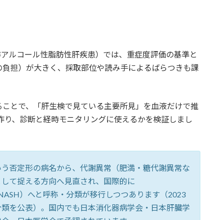
er Disease：非アルコール性脂肪性肝疾患）では、重症度評価の基準と
の負担）が大きく、採取部位や読み手によるばらつきも課
ることで、「肝生検で見ている主要所見」を血液だけで推
”の指標を作り、診断と経時モニタリングに使えるかを検証しまし
いう否定形の病名から、代謝異常（肥満・糖代謝異常な
として捉える方向へ見直され、国際的に
D/NASH）へと呼称・分類が移行しつつあります（2023
分類を公表）。国内でも日本消化器病学会・日本肝臓学