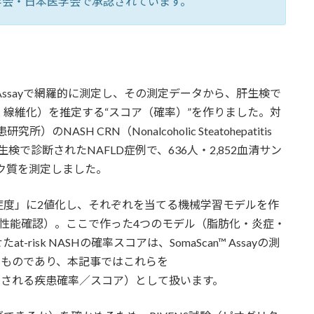
学会・日本医学会で承認されています。
™ Assayで網羅的に測定し、その測定データから、肝生検で
線維化）を推定する“スコア（確率）”を作りました。対
ASH CRN（Nonalcoholic Steatohepatitis
された、肝生検で診断されたNAFLD症例で、636人・2,852血清サン
タンパク質を測定しました。
症度」に2値化し、それぞれを当てる機械学習モデルを作
性能確認）。ここで作った4つのモデル（脂肪化・炎症・
isk NASHの確率スコアは、SomaScan™ Assayの測
たものであり、本記事ではこれらを
データから算出される疾患確率／スコア）として扱います。