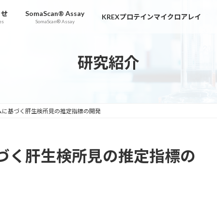
らせ
SomaScan® Assay
KREXプロテインマイクロアレイ
es
SomaScan® Assay
研究紹介
ムに基づく肝生検所見の推定指標の開発
づく肝生検所見の推定指標の