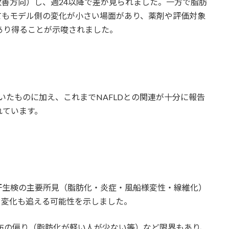
改善方向）し、週24以降で差が見られました。一方で脂肪
てもモデル側の変化が小さい場面があり、薬剤や評価対象
があり得ることが示唆されました。
ていたものに加え、これまでNAFLDとの関連が十分に報告
れています。
肝生検の主要所見（脂肪化・炎症・風船様変性・線維化）
による変化も追える可能性を示しました。
布の偏り（脂肪化が軽い人が少ない等）など限界もあり、