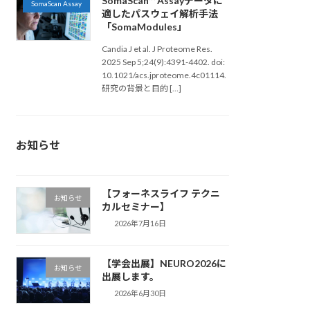
SomaScan™ Assayデータに
SomaScan Assay
適したパスウェイ解析手法
「SomaModules」
Candia J et al. J Proteome Res.
2025 Sep 5;24(9):4391-4402. doi:
10.1021/acs.jproteome.4c01114.
研究の背景と目的 […]
お知らせ
【フォーネスライフ テクニ
お知らせ
カルセミナー】
2026年7月16日
【学会出展】NEURO2026に
お知らせ
出展します。
2026年6月30日