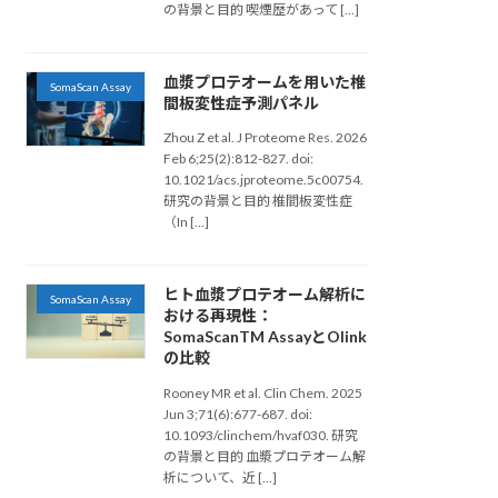
の背景と目的 喫煙歴があって […]
血漿プロテオームを用いた椎
SomaScan Assay
間板変性症予測パネル
Zhou Z et al. J Proteome Res. 2026
Feb 6;25(2):812-827. doi:
10.1021/acs.jproteome.5c00754.
研究の背景と目的 椎間板変性症
（In […]
ヒト血漿プロテオーム解析に
SomaScan Assay
おける再現性：
SomaScanTM AssayとOlink
の比較
Rooney MR et al. Clin Chem. 2025
Jun 3;71(6):677-687. doi:
10.1093/clinchem/hvaf030. 研究
の背景と目的 血漿プロテオーム解
析について、近 […]