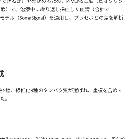
できるか）を確かめるため、PIVENS試験（ピオグリタ
ール酸）で、治療中に繰り返し採血した血清（合計で
）に同じモデル（SomaSignal）を適用し、プラセボとの差を解析
成
変性5種、線維化8種のタンパク質が選ばれ、重複を含めて
した。