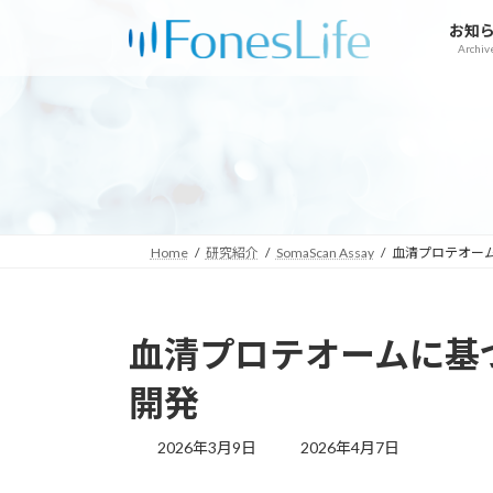
コ
ナ
お知
ン
ビ
Archiv
テ
ゲ
ン
ー
ツ
シ
へ
ョ
ス
ン
キ
に
ッ
移
プ
動
Home
研究紹介
SomaScan Assay
血清プロテオー
血清プロテオームに基
開発
最
2026年3月9日
2026年4月7日
終
更