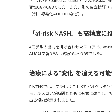
学習/検証（paired validation）でのAUCは、線
変性0.87/0.83でした。また、別の独立検証（
（例：線維化AUC 0.83など）。
「at-risk NASH」も高精度に
4モデルの出力を掛け合わせたスコアで、at-ris
AUCは学習0.93、検証0.84〜0.85でした。
治療による“変化”を追える可能
PIVENSでは、プラセボに比べてピオグリタ
モデルスコアが時間とともに有意に改善し、特
出る傾向が示されました。