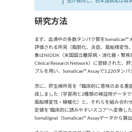
会が賛同し、日本語病名は両
研究方法
まず、血清中の多数タンパク質をSomaScan
評価される所見（脂肪化、炎症、風船様変性、
象はNIDDK（米国国立糖尿病・消化器・腎疾患研究所）のN
Clinical Research Network）に登録
プルを用い、SomaScan™ Assayで5,220
次に、肝生検所見を「臨床的に意味のある重
成しました（学習用と2種類の検証用データで
風船様変性・線維化）と、それらを組み合わせたat-r
定値を“臨床的に読みやすいスコア”へ変換し
SomaSignal（SomaScan™ Assay