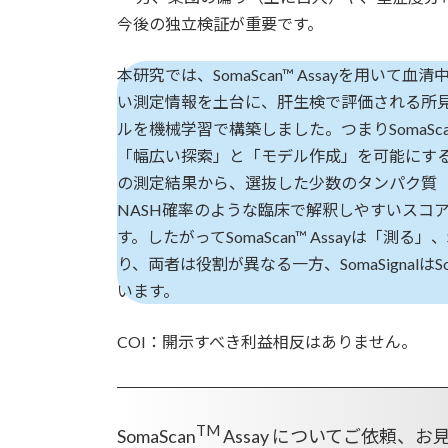
今後の独立検証が重要です。
本研究では、SomaScan™ Assayを用いて
い測定情報を土台に、肝生検で評価される所
ルを機械学習で構築しました。つまりSomaSca
「幅広い探索」と「モデル作成」を可能にする基盤です。
の測定結果から、選抜した少数のタンパク質（本研
NASH確率のような臨床で解釈しやすいスコ
す。したがってSomaScan™ Assayは「測る
り、両者は役割が異なる一方、SomaSignalはS
います。
COI：開示すべき利益相反はありません。
TM
SomaScan
Assay についてご依頼