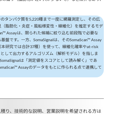
血清中のタンパク質を5,220種まで一度に網羅測定し、その広
見（脂肪化・炎症・風船様変性・線維化）を推定するモデ
n™ Assayは、限られた候補に絞り込む前段階で必要な
一方、SomaSignalは、そのSomaScan™ Assay
究では合計37種）を使って、線維化確率やat-risk
アとして出力するアルゴリズム（解析モデル）を指しま
」、SomaSignalは「測定値をスコアとして読み解く」であ
omaScan™ Assayのデータをもとに作られる点で連携して
、お見積り、技術的な説明、営業説明を希望される方は