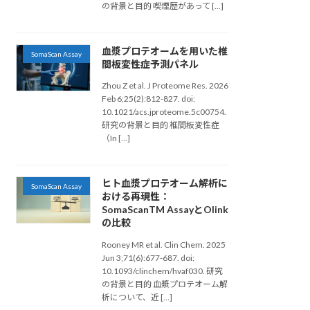
の背景と目的 喫煙歴があって […]
血漿プロテオームを用いた椎
SomaScan Assay
間板変性症予測パネル
Zhou Z et al. J Proteome Res. 2026
Feb 6;25(2):812-827. doi:
10.1021/acs.jproteome.5c00754.
研究の背景と目的 椎間板変性症
（In […]
ヒト血漿プロテオーム解析に
SomaScan Assay
おける再現性：
SomaScanTM AssayとOlink
の比較
Rooney MR et al. Clin Chem. 2025
Jun 3;71(6):677-687. doi:
10.1093/clinchem/hvaf030. 研究
の背景と目的 血漿プロテオーム解
析について、近 […]