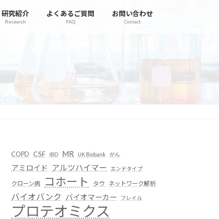
研究紹介
よくあるご質問
お問い合わせ
Research
FAQ
Contact
MR
CSF
COPD
IBD
UK Biobank
がん
アルツハイマー
アミロイド
エンドタイプ
コホート
クローン病
タウ
ネットワーク解析
バイオバンク
バイオマーカー
フレイル
プロテオミクス