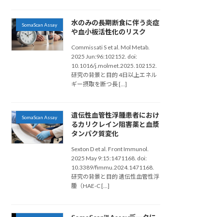
水のみの長期断食に伴う炎症
SomaScan Assay
や血小板活性化のリスク
Commissati S et al. Mol Metab.
2025 Jun:96:102152. doi:
10.1016/j.molmet.2025.102152.
研究の背景と目的 4日以上エネル
ギー摂取を断つ長 […]
遺伝性血管性浮腫患者におけ
SomaScan Assay
るカリクレイン阻害薬と血漿
タンパク質変化
Sexton D et al. Front Immunol.
2025 May 9:15:1471168. doi:
10.3389/fimmu.2024.1471168.
研究の背景と目的 遺伝性血管性浮
腫（HAE-C […]