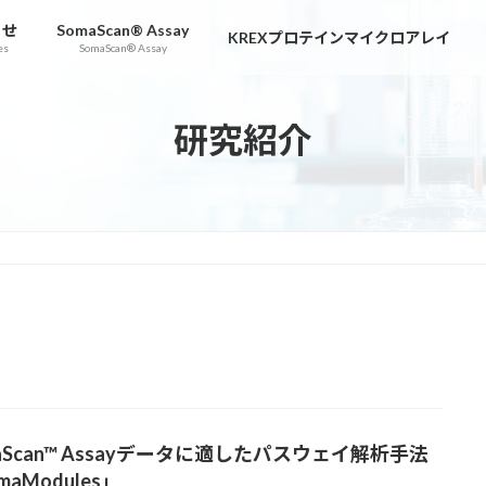
らせ
SomaScan® Assay
KREXプロテインマイクロアレイ
es
SomaScan® Assay
研究紹介
aScan™ Assayデータに適したパスウェイ解析手法
maModules」