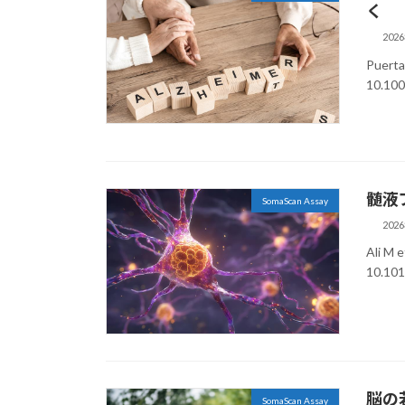
く
202
Puerta
10.10
髄液
SomaScan Assay
202
Ali M 
10.10
脳の
SomaScan Assay