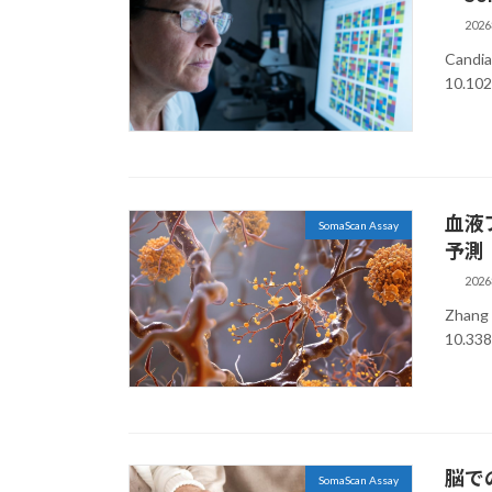
202
Candia
10.10
血液
SomaScan Assay
予測
202
Zhang 
10.33
脳で
SomaScan Assay