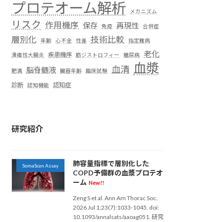
プロテオーム解析
メカニズム
リスク
作用機序
保存
再現性
免疫
合併症
層別化
技術比較
年齢
心不全
性差
指定難病
老化
疾患機序
潰瘍性大腸炎
筋ジストロフィー
糖尿病
血漿
血清
脳脊髄液
肥満
臓器年齢
臨床試験
診断
認知症
認知機能
研究紹介
肺容量指標で層別化した
SomaScan Assay
COPD予備群の血漿プロテオ
ーム
New!!
Zeng S et al. Ann Am Thorac Soc.
2026 Jul 1;23(7):1033-1045. doi:
10.1093/annalsats/aaoag051. 研究