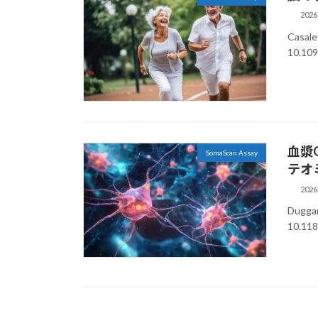
202
Casale
10.10
血漿
SomaScan Assay
テオ
202
Duggan
10.1