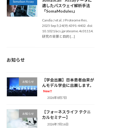
SomaScan™ Assayデータに
SomaScan Assay
適したパスウェイ解析手法
「SomaModules」
Candia J et al. J Proteome Res.
2025 Sep 5;24(9):4391-4402. doi:
10.1021/acs.jproteome.4c01114.
研究の背景と目的 […]
お知らせ
【学会出展】日本患者由来が
お知らせ
んモデル学会に出展します。
New!!
2026年8月7日
【フォーネスライフ テクニ
お知らせ
カルセミナー】
2026年7月16日