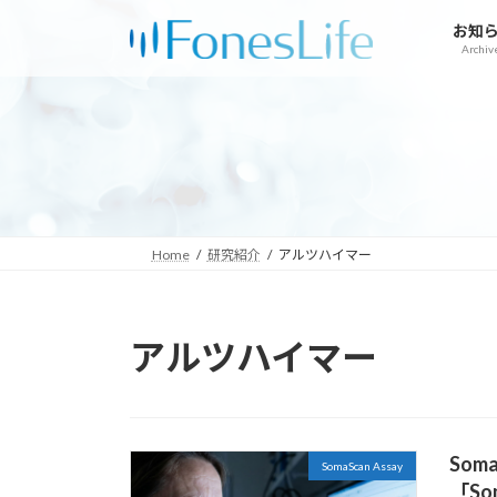
コ
ナ
お知
ン
ビ
Archiv
テ
ゲ
ン
ー
ツ
シ
へ
ョ
ス
ン
キ
に
ッ
移
プ
動
Home
研究紹介
アルツハイマー
アルツハイマー
Som
SomaScan Assay
「So