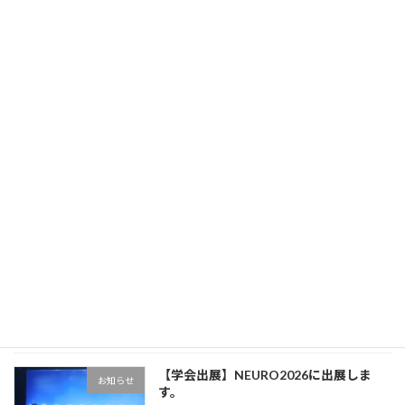
日本神経回路学会大会）に出展しま […]
続きを読む
最近の投稿
【学会出展】日本患者由来がんモデル学
お知らせ
会に出展します。
新着!!
2026年8月7日
【フォーネスライフ テクニカルセミナ
お知らせ
ー】
2026年7月16日
【学会出展】NEURO2026に出展しま
お知らせ
す。