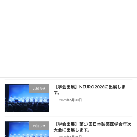
の
ジ
ジ
ジ
ジ
ペ
【学会出展】日本患者由来がんモデル学
お知らせ
会に出展します。
新着!!
ー
2026年8月7日
ジ
送
【フォーネスライフ テクニカルセミナ
り
お知らせ
ー】
2026年7月16日
【学会出展】NEURO2026に出展しま
お知らせ
す。
2026年6月30日
【学会出展】第17回日本製薬医学会年次
お知らせ
大会に出展します。
2026年6月24日